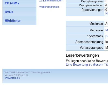
Zu Liste hinzufügen
Exemplare gesamt
1
CD ROMs
Exemplare verliehen
0
Weiterempfehlen
Reservierungen
0
DVDs
R
Hörbücher
Medienart
A
Verfasser
M
Systematik
B
Altersbeschränkung
k
Verfasserangabe
M
Leserbewertungen
Es liegen noch keine Bewertun
Eine Bewertung zu diesem Tit
© LITTERA Software & Consulting GmbH
Version 6.2 (Rev. 11)
www.littera.eu