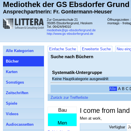
Mediothek der GS Ebsdorfer Grund
Ansprechpartnerin: Fr. Gontermann-Heuser
Zur Gesamtschule 21
Öffnungszeiten :
35085 Ebsdorfergrund, Heskem
montags - freita
Tel. 06424/94010
mediothek@gs-ebsdorfergrund.de
http://www.gs-ebsdorfergrund.de
Einfache Suche
Erweiterte Suche
Neu eing
Alle Kategorien
Suche nach Büchern
Bücher
Karten
Systematik-Untergruppe
Keine Hauptkategorie ausgewählt
Sonstiges
Alle
A
B
C
Zeitschriften
Zurück zur Trefferliste
Spiele
I come from lan
Bau
Videos
Men at work,
Men
Audiocassetten
Verfügbar
J